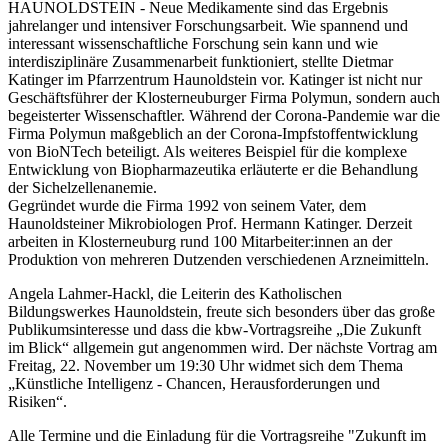
HAUNOLDSTEIN - Neue Medikamente sind das Ergebnis
jahrelanger und intensiver Forschungsarbeit. Wie spannend und
interessant wissenschaftliche Forschung sein kann und wie
interdisziplinäre Zusammenarbeit funktioniert, stellte Dietmar
Katinger im Pfarrzentrum Haunoldstein vor. Katinger ist nicht nur
Geschäftsführer der Klosterneuburger Firma Polymun, sondern auch
begeisterter Wissenschaftler. Während der Corona-Pandemie war die
Firma Polymun maßgeblich an der Corona-Impfstoffentwicklung
von BioNTech beteiligt. Als weiteres Beispiel für die komplexe
Entwicklung von Biopharmazeutika erläuterte er die Behandlung
der Sichelzellenanemie.
Gegründet wurde die Firma 1992 von seinem Vater, dem
Haunoldsteiner Mikrobiologen Prof. Hermann Katinger. Derzeit
arbeiten in Klosterneuburg rund 100 Mitarbeiter:innen an der
Produktion von mehreren Dutzenden verschiedenen Arzneimitteln.
Angela Lahmer-Hackl, die Leiterin des Katholischen
Bildungswerkes Haunoldstein, freute sich besonders über das große
Publikumsinteresse und dass die kbw-Vortragsreihe „Die Zukunft
im Blick“ allgemein gut angenommen wird. Der nächste Vortrag am
Freitag, 22. November um 19:30 Uhr widmet sich dem Thema
„Künstliche Intelligenz - Chancen, Herausforderungen und
Risiken“.
Alle Termine und die Einladung für die Vortragsreihe "Zukunft im