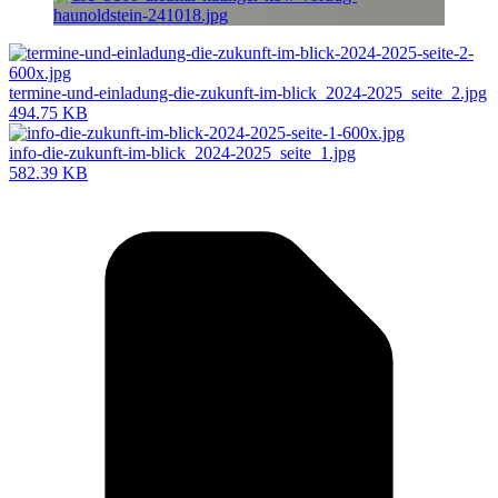
termine-und-einladung-die-zukunft-im-blick_2024-2025_seite_2.jpg
494.75 KB
info-die-zukunft-im-blick_2024-2025_seite_1.jpg
582.39 KB